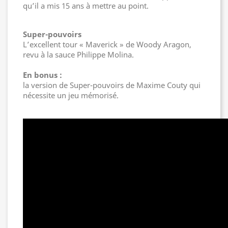
qu’il a mis 15 ans à mettre au point.
Super-pouvoirs
L’excellent tour « Maverick » de Woody Aragon,
revu à la sauce Philippe Molina.
En bonus :
la version de Super-pouvoirs de Maxime Couty qui
nécessite un jeu mémorisé.