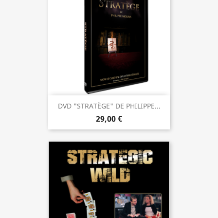
DVD "STRATÈGE" DE PHILIPPE...
29,00 €