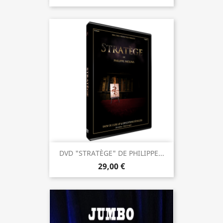
DVD "STRATÈGE" DE PHILIPPE...
29,00 €